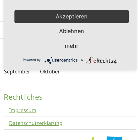
Um Kipsdorf und Bärenfels
Akzeptieren
Bergwiesenvielfalt Rübenau
Ablehnen
Blüten im:
mehr
März
April
Mai
Juni
Juli
August
Powered by
&
September
Oktober
Rechtliches
Impressum
Datenschutzerklärung